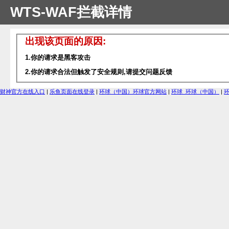
WTS-WAF拦截详情
出现该页面的原因:
1.你的请求是黑客攻击
2.你的请求合法但触发了安全规则,请提交问题反馈
财神官方在线入口
|
乐鱼页面在线登录
|
环球（中国）环球官方网站
|
环球_环球（中国）
|