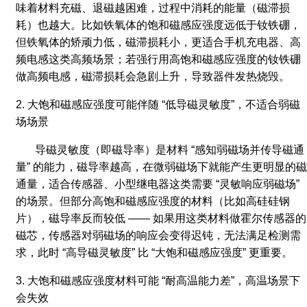
味着材料充磁、退磁越困难，过程中消耗的能量（磁滞损
耗）也越大。比如铁氧体的饱和磁感应强度远低于钕铁硼，
但铁氧体的矫顽力低，磁滞损耗小，更适合手机充电器、高
频电感这类高频场景；若强行用高饱和磁感应强度的钕铁硼
做高频电感，磁滞损耗会急剧上升，导致器件发热烧毁。
2. 大饱和磁感应强度可能伴随 “低导磁灵敏度”，不适合弱磁
场场景
导磁灵敏度（即磁导率）是材料 “感知弱磁场并传导磁通
量” 的能力，磁导率越高，在微弱磁场下就能产生更明显的磁
通量，适合传感器、小型继电器这类需要 “灵敏响应弱磁场”
的场景。但部分高饱和磁感应强度的材料（比如高硅硅钢
片），磁导率反而较低 —— 如果用这类材料做霍尔传感器的
磁芯，传感器对弱磁场的响应会变得迟钝，无法满足检测需
求，此时 “高导磁灵敏度” 比 “大饱和磁感应强度” 更重要。
3. 大饱和磁感应强度材料可能 “耐高温能力差”，高温场景下
会失效