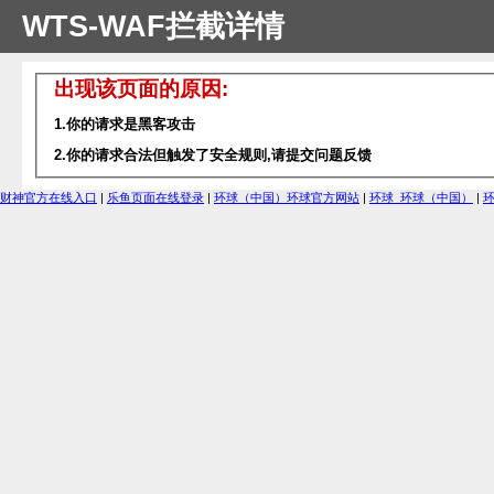
WTS-WAF拦截详情
出现该页面的原因:
1.你的请求是黑客攻击
2.你的请求合法但触发了安全规则,请提交问题反馈
财神官方在线入口
|
乐鱼页面在线登录
|
环球（中国）环球官方网站
|
环球_环球（中国）
|